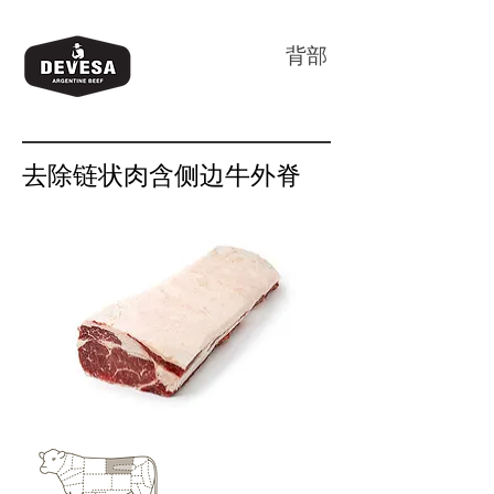
背部
去除链状肉含侧边牛外脊