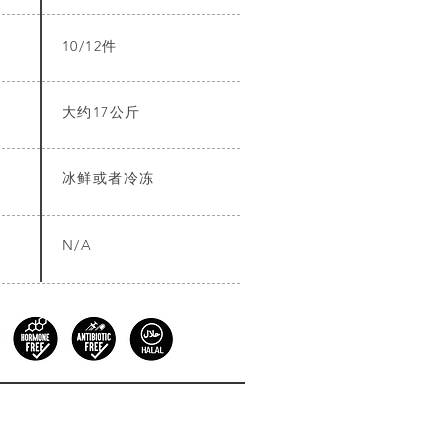
10/12件
大约17公斤
冰鲜或者冷冻
N/A