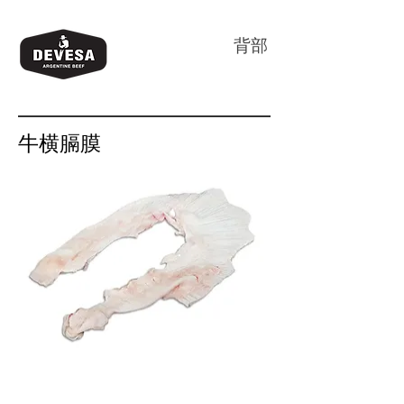
背部
牛横膈膜