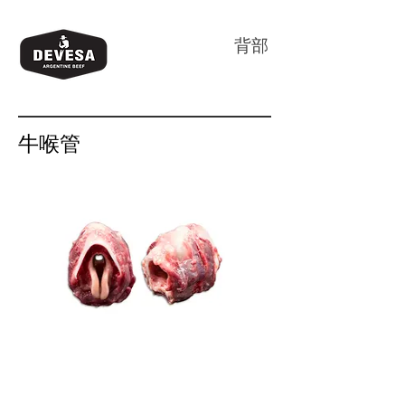
背部
牛喉管