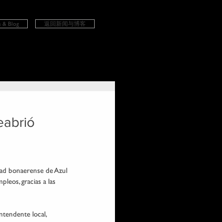
 & Blog
返回新闻与博客
eabrió 
udad bonaerense de Azul 
eos, gracias a las 
ntendente local, 