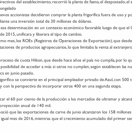
irectivos del establecimiento, recorrió la planta de faena, el despostado, e
congelado
evos accionistas decidieron comprar la planta frigorífica fuera de uso y p
iante una inversión total de 30 millones de dólares.
esa determinación en un contexto económico favorable luego de que el G
e 2015, unificara y liberara el tipo de cambio.
smo mes, los ROEs (Registros de Operaciones de Exportación), que desd
taciones de productos agropecuarios, lo que limitaba la venta al extranjero
proceso de cuota Hilton, que desde hace años el país no cumplía, por lo q
osibilidad de acceder a más si otros no cumplen, según establecen las nue
ca en junio pasado.
rigorífico se convierte en el principal empleador privado de Azul, con 500 t
 y con la perspectiva de incorporar otros 400 en una segunda etapa.
ar el 60 por ciento de la producción a los mercados de ultramar y alcanz
 proyección anual de 140 mil.
oció que las exportaciones de carne de junio alcanzaron los 158 millones 
a igual mes de 2016, mientras que el crecimiento acumulado del primer se