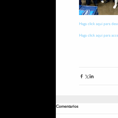
Haga click aqui para des
Haga click aqui para acc
Comentarios