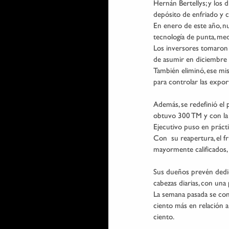
Hernán Bertellys; y los d
depósito de enfriado y 
En enero de este año, nu
tecnología de punta, med
Los inversores tomaron 
de asumir en diciembre d
También eliminó, ese mi
para controlar las expor
Además, se redefinió el 
obtuvo 300 TM y con la p
Ejecutivo puso en prácti
Con  su reapertura, el f
mayormente calificados,
Sus dueños prevén dedic
cabezas diarias, con una
La semana pasada se con
ciento más en relación 
ciento.