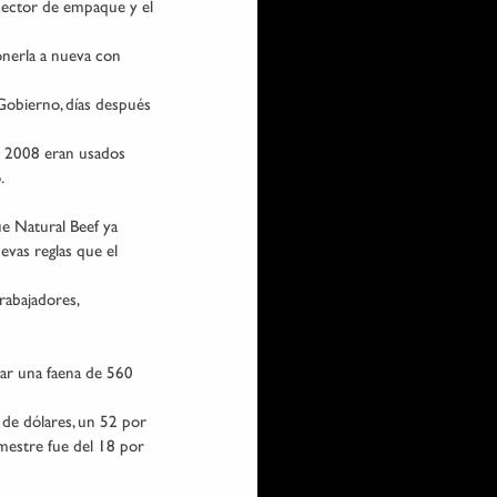
l sector de empaque y el 
onerla a nueva con 
obierno, días después 
e 2008 eran usados 
.
ue Natural Beef ya 
vas reglas que el 
rabajadores, 
ar una faena de 560 
de dólares, un 52 por 
mestre fue del 18 por 