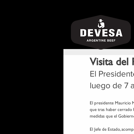
Visita del
El President
luego de 7 
El presidente Mauricio M
que tras haber cerrado 
medidas que el Gobierno
El Jefe de Estado, acomp