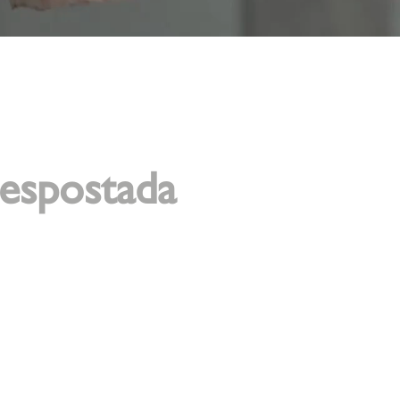
Despostada
STADA ES MODERNA Y EFICAZ. UTILIZAMOS
D INDIVIDUAL DE CORTE DESDE SU NACIMIENTO
RODUCCION ESTÁ ALTAMENTE CAPACITADO PARA
D Y SANIDAD DE NUESTROS PRODUCTOS.