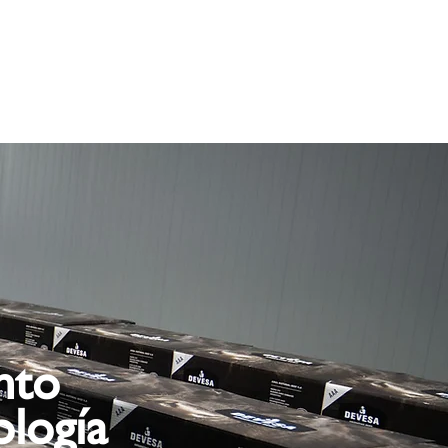
nto
ología