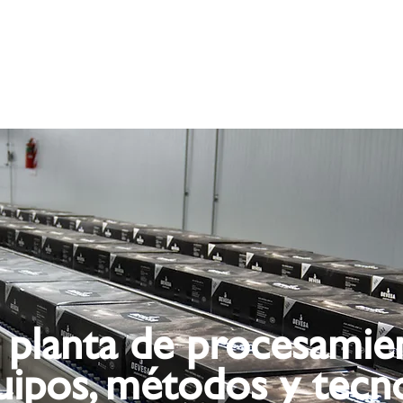
 planta de procesamie
quipos, métodos y tecn