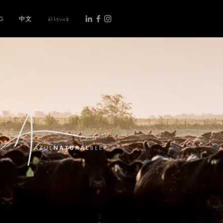
G
中文
ελληνικά