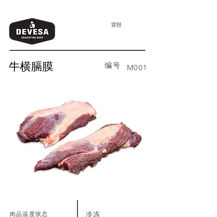
背部
牛横膈膜
编号
M001
肉品温度状态
冷冻