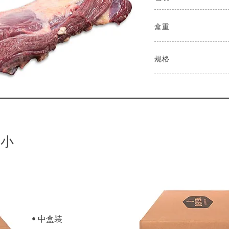
盒重
规格
大小
• 中盒装