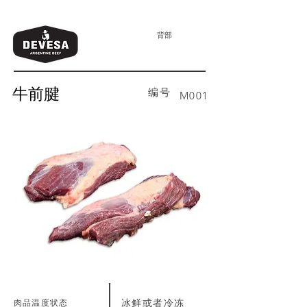
背部
牛前腱
编号
M001
肉品温度状态
冰鲜或者冷冻