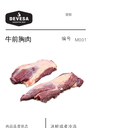
背部
牛前胸肉
编号
M001
肉品温度状态
冰鲜或者冷冻